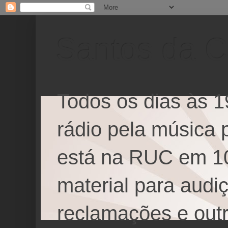
Santos da 
Todos os dias às 1
rádio pela música 
está na RUC em 1
material para audi
reclamações e outr