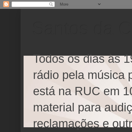
Santos da 
Todos os dias às 1
rádio pela música 
está na RUC em 1
material para audi
reclamações e outr