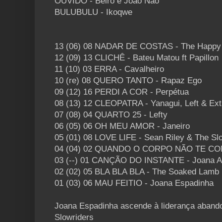
OUVIDO - Beiro e João Não
BULUBULU - Ikoqwe
13 (06) 08 NADAR DE COSTAS - The Happy
12 (09) 13 CLICHÊ - Bateu Matou ft Papillon
11 (10) 03 ERRA - Cavalheiro
10 (re) 08 QUERO TANTO - Rapaz Ego
09 (12) 16 PERDI A COR - Perpétua
08 (13) 12 CLEOPATRA - Yanagui, Left & Ex
07 (08) 04 QUARTO 25 - Lefty
06 (05) 06 OH MEU AMOR - Janeiro
05 (01) 08 LOVE LIFE - Sean Riley & The Sl
04 (04) 02 QUANDO O CORPO NÃO TE CON
03 (--) 01 CANÇÃO DO INSTANTE - Joana A
02 (02) 05 BLA BLA BLA - The Soaked Lamb
01 (03) 06 MAU FEITIO - Joana Espadinha
Joana Espadinha ascende à liderança aband
Slowriders